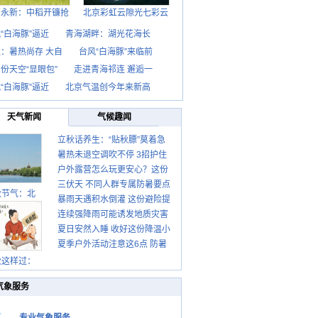
西永新：中稻开镰抢
北京彩虹云隙光七彩云
“白海豚”逼近
青海湖畔：湖光花海长
：暑热尚存 大自
台风“白海豚”来临前
份天空“显眼包”
走进青海祁连 邂逅一
“白海豚”逼近
北京气温创今年来新高
天气新闻
气候趣闻
立秋话养生：“贴秋膘”莫着急
暑热未退空调吹不停 3招护住
先清暑再防燥
户外露营怎么玩更安心？这份
肩颈不酸痛
三伏天 不同人群专属防暑要点
攻略请收好
秋节气：北
暴雨天遇积水倒灌 这份避险提
请收好
连续强降雨可能诱发地质灾害
示请收好
夏日安然入睡 收好这份降温小
这些前兆要知道
夏季户外活动注意这6点 防暑
贴士
健身两不误
秋这样过：
气象服务