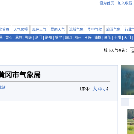
设为首页
加入收藏
北首页
天气预报
现在天气
暴雨天气
流域气象
华中气候
旅游气象
行业
昌
|
黄石
|
恩施
|
鄂州
|
荆门
|
荆州
|
咸宁
|
黄冈
|
随州
|
孝感
|
仙桃
|
襄阳
|
十堰
|
天门
|
城市天气查询：
黄冈市气象局
北站
大
中
【字体：
小
】