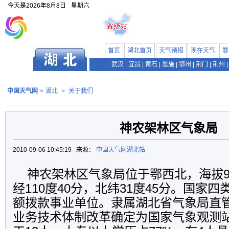
今天是
2026年8月8日
星期六
首页
湖北首页
天气预报
现在天气
暴
武汉
|
宜昌
|
黄石
|
恩施
|
鄂州
|
荆门
|
荆州
|
中国天气网
>
湖北
>
关于我们
神农架林区气象局
2010-09-06 10:45:19 来源：
中国天气网湖北站
神农架林区气象局位于鄂西北，海拔93
经110度40分，北纬31度45分。国家
额拨款事业单位。隶属湖北省气象局直管
业务技术体制改革确定为国家气象观测