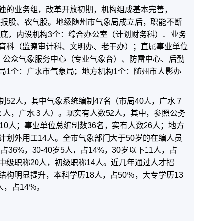
独的业务组，改革开放初期，机构组成基本完善，
、预报股、农气股。地级随州市气象局成立后，职能不断
年底，内设机构3个：综合办公室（计划财务科）、业务
育科（监察审计科、文明办、老干办）；直属事业单位
、公众气象服务中心（专业气象台）、防雷中心、后勤
局1个：广水市气象局；地方机构1个：随州市人影办
制52人，其中气象系统编制47名（市局40人，广水７
２人，广水３人）。现实有人数52人，其中，参照公务
10人；事业单位总编制数36名，实有人数26人；地方
计划外用工14人。全市气象部门大于50岁的在编人员
，占36%，30-40岁5人，占14%，30岁以下11人，占
中级职称20人，初级职称14人。近几年通过人才招
构明显提升，本科学历18人，占50％，大专学历13
人，占14％。