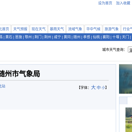
设为首页
加入收藏
北首页
天气预报
现在天气
暴雨天气
流域气象
华中气候
旅游气象
行业
昌
|
黄石
|
恩施
|
鄂州
|
荆门
|
荆州
|
咸宁
|
黄冈
|
随州
|
孝感
|
仙桃
|
襄阳
|
十堰
|
天门
|
城市天气查询：
随州市气象局
北站
大
中
【字体：
小
】