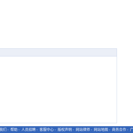
我们
-
帮助
-
人员招聘
-
客服中心
-
版权声明
-
网站律师
-
网站地图
-
商务合作
-