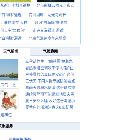
西永新：中稻开镰抢
北京彩虹云隙光七彩云
“白海豚”逼近
青海湖畔：湖光花海长
：暑热尚存 大自
台风“白海豚”来临前
份天空“显眼包”
走进青海祁连 邂逅一
“白海豚”逼近
北京气温创今年来新高
天气新闻
气候趣闻
立秋话养生：“贴秋膘”莫着急
暑热未退空调吹不停 3招护住
先清暑再防燥
户外露营怎么玩更安心？这份
肩颈不酸痛
三伏天 不同人群专属防暑要点
攻略请收好
秋节气：北
暴雨天遇积水倒灌 这份避险提
请收好
连续强降雨可能诱发地质灾害
示请收好
夏日安然入睡 收好这份降温小
这些前兆要知道
夏季户外活动注意这6点 防暑
贴士
健身两不误
秋这样过：
气象服务