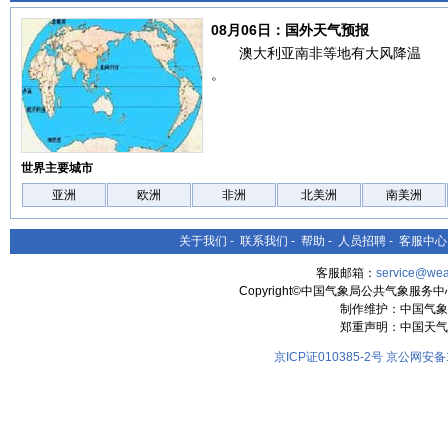
08月06日：国外天气预报
澳大利亚南非等地有大风降温
。
世界主要城市
亚洲
欧洲
非洲
北美洲
南美洲
关于我们
-
联系我们
-
帮助
-
人员招聘
-
客服中心
客服邮箱：
service@wea
Copyright©中国气象局公共气象服务中心 All
制作维护：中国气象
郑重声明：中国天气
京ICP证010385-2号
京公网安备11