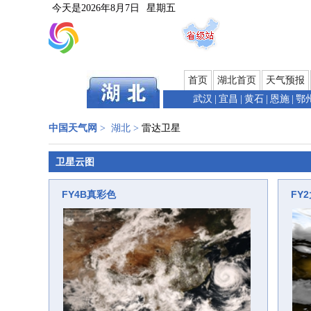
今天是
2026年8月7日
星期五
首页
湖北首页
天气预报
武汉
|
宜昌
|
黄石
|
恩施
|
鄂
中国天气网
>
湖北
>
雷达卫星